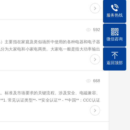
度发展。随着经济社会快速发展，城市化建设进程的加
与写字…
服务热线
592
微信咨询
A）主要指在家庭及类似场所中使用的各种电器和电子器
电分为大家电和小家电两类。大家电一般是指大功率输出
大家电。大家电品类包括：空调、平板电视、冷柜、洗衣
返回顶部
668
规、标准及市场要求的关键流程。涉及安全、电磁兼容、
 常见认证类型**- **安全认证** - **中国**：CCC认证
E标志（含LVD低电压指令） - **…