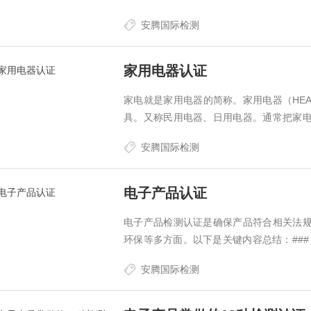
等，一切朝着更节能、更绿色和环保的角
安腾国际检测
快，城市广场、交通道路、家庭装饰、商城
家用电器认证
家电就是家用电器的简称。家用电器（HE
具。又称民用电器、日用电器。通常把家
的电器或者机身体积也比较大，所以称为
安腾国际检测
机、电热水器、燃气热水…
电子产品认证
电子产品检测认证是确保产品符合相关法
环保等多方面。以下是关键内容总结：### **1.
（强制性，如家电、IT设备） - **欧盟**：C
安腾国际检测