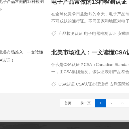
电子产品常做的13种检测认证
在全球化竞争日益激烈的今天，电子产品
不可或缺的通行证。不同国家和地区对电
的法律法规要求，相关产品检测认证不仅
产品检测认证
电子电器检测认证
安腾
现。从中国的CCC认证、欧盟的CE标志，
北美市场准入：一文读懂CSA
什么是CSA认证？CSA（Canadian Stan
一，由CSA集团颁发。该认证表明产品符
条件之一。广泛适用于北美市场的电子电器
CSA认证​
CSA认证办理流程
安腾国际
严格的安全、性能和环保要求，可以在加拿
首页
前一页
1
2
3