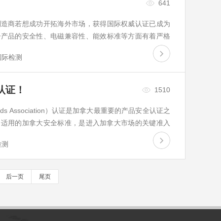
641
制造商若想成功开拓海外市场，获得国际权威认证已成为
子产品的安全性、电磁兼容性、能效标准等方面有着严格
是市场准入的门槛，更是产品质量和企业信誉的重要体
国际检测
到北美的U…
认证！
1510
dards Association）认证是加拿大最重要的产品安全认证之
合适用的加拿大安全标准，是进入加拿大市场的关键准入
、机械设备等产品。拿到CSA标志，意味着产品符合了
检测
大和美…
后一页
尾页